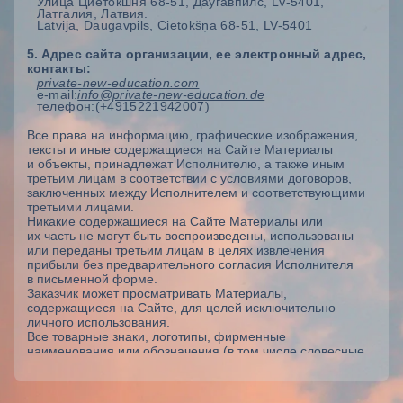
Улица Циетокшня 68-51, Даугавпилс, LV-5401,
Латгалия, Латвия.
Latvija, Daugavpils, Cietokšņa 68-51, LV-5401
5. Адрес сайта организации, ее электронный адрес,
контакты:
private-new-education.com
e-mail:
info@private-new-education.de
телефон:
(+4915221942007)
Все права на информацию, графические изображения,
тексты и иные содержащиеся на Сайте Материалы
и объекты, принадлежат Исполнителю, а также иным
третьим лицам в соответствии с условиями договоров,
заключенных между Исполнителем и соответствующими
третьими лицами.
Никакие содержащиеся на Сайте Материалы или
их часть не могут быть воспроизведены, использованы
или переданы третьим лицам в целях извлечения
прибыли без предварительного согласия Исполнителя
в письменной форме.
Заказчик может просматривать Материалы,
содержащиеся на Сайте, для целей исключительно
личного использования.
Все товарные знаки, логотипы, фирменные
наименования или обозначения (в том числе словесные,
графические, объемные и другие обозначения или
их комбинации), содержащиеся на Сайте, являются
собственностью Исполнителя или принадлежат ему